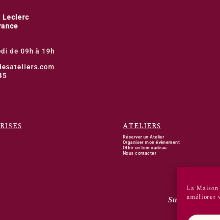
 Leclerc
rance
di de 09h à 19h
esateliers.com
45
RISES
ATELIERS
Réserver un Atelier
Organiser mon évènement
Offrir un bon cadeau
Nous contacter
La Maison 
améliorer v
Suivez-nous 