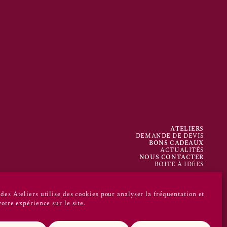
ATELIERS
DEMANDE DE DEVIS
BONS CADEAUX
ACTUALITÉS
NOUS CONTACTER
BOITE À IDÉES
des Ateliers utilise des cookies pour analyser la fréquentation et
otre expérience sur le site.
sur les réseaux sociaux