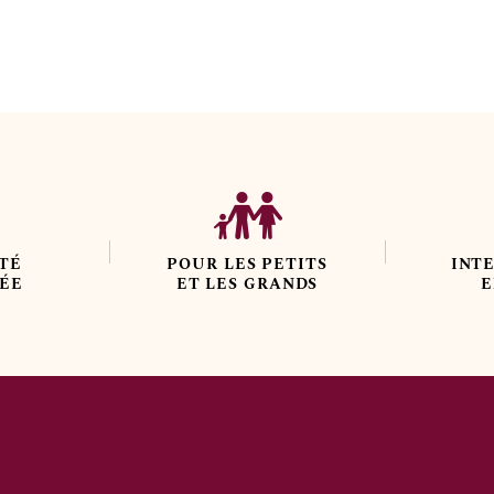
de
Charlotte
en
quelques
mots
TÉ
POUR LES PETITS
INT
LÉE
ET LES GRANDS
E