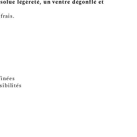
solue légèreté, un ventre dégonflé et
frais.
finées
sibilités