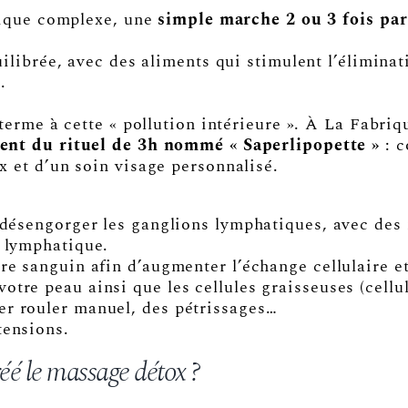
tique complexe, une
simple marche 2 ou 3 fois pa
ilibrée, avec des aliments qui stimulent l’élimina
.
erme à cette « pollution intérieure ». À La Fabriqu
ent du rituel de 3h nommé « Saperlipopette »
: c
 et d’un soin visage personnalisé.
t désengorger les ganglions lymphatiques, avec de
e lymphatique.
re sanguin afin d’augmenter l’échange cellulaire et
tre peau ainsi que les cellules graisseuses (cellu
r rouler manuel, des pétrissages…
tensions.
é le massage détox ?