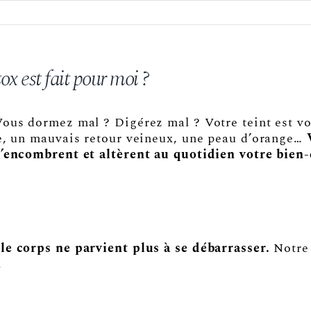
Offrir un bon cadeau
x est fait pour moi ?
Nous contacter
Vous dormez mal ? Digérez mal ? Votre teint est vo
re, un mauvais retour veineux, une peau d’orange…
V
l’encombrent et altèrent au quotidien votre bien-
le corps ne parvient plus à se débarrasser.
Notre 
.