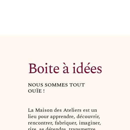
Organiser un événement
NOUS CONTACTER
Offrir un bon cadeau
Nous contacter
Boite à idées
NOUS SOMMES TOUT
OUÏE !
La Maison des Ateliers est un
lieu pour apprendre, découvrir,
rencontrer, fabriquer, imaginer,
rire, se détendre, transmettre,