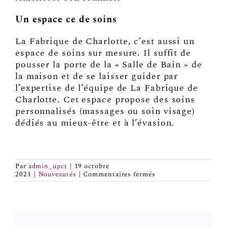
Un espace ce de soins
La Fabrique de Charlotte, c’est aussi un
espace de soins sur mesure. Il suffit de
pousser la porte de la « Salle de Bain » de
la maison et de se laisser guider par
l’expertise de l’équipe de La Fabrique de
Charlotte. Cet espace propose des soins
personnalisés (massages ou soin visage)
dédiés au mieux-être et à l’évasion.
Par
admin_upct
|
19 octobre
sur
2021
|
Nouveautés
|
Commentaires fermés
La
Fabrique
de
Charlotte
en
quelques