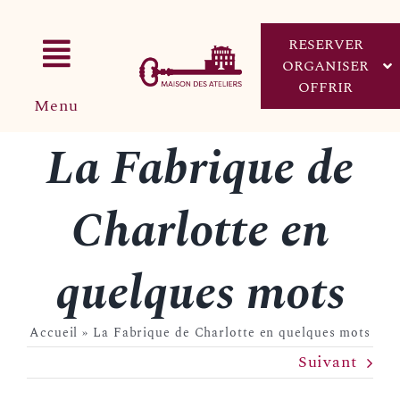
Passer
au
RESERVER
contenu
Toggle
ORGANISER
OFFRIR
Menu
Navigation
Accueil
La Fabrique de
RÉSERVER UN ATELIER
L’univers de la Maison
Charlotte en
Ateliers
ORGANISER MON ÉVÈNEMENT
quelques mots
Séminaires et Évènements
Boutique
Accueil
»
La Fabrique de Charlotte en quelques mots
OFFRIR UN BON CADEAU
Suivant
Réserver un atelier