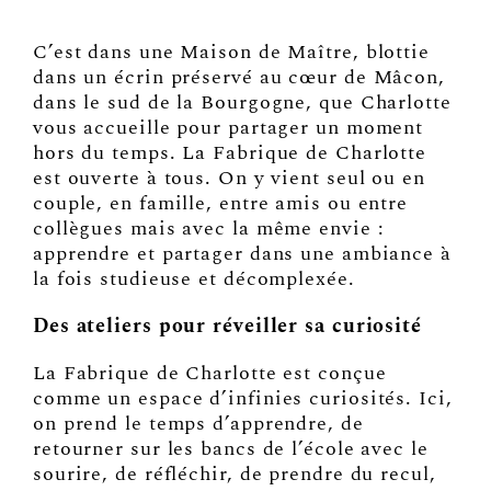
Organiser un événement
NOUS CONTACTER
C’est dans une Maison de Maître, blottie
dans un écrin préservé au cœur de Mâcon,
Offrir un bon cadeau
dans le sud de la Bourgogne, que Charlotte
vous accueille pour partager un moment
Nous contacter
hors du temps. La Fabrique de Charlotte
est ouverte à tous. On y vient seul ou en
couple, en famille, entre amis ou entre
collègues mais avec la même envie :
apprendre et partager dans une ambiance à
la fois studieuse et décomplexée.
Des ateliers pour réveiller sa curiosité
La Fabrique de Charlotte est conçue
comme un espace d’infinies curiosités. Ici,
on prend le temps d’apprendre, de
retourner sur les bancs de l’école avec le
sourire, de réfléchir, de prendre du recul,