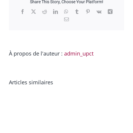
mots
Share This Story, Choose Your Platform!
Facebook
X
Reddit
LinkedIn
WhatsApp
Tumblr
Pinterest
Vk
Xing
Email
À propos de l'auteur :
admin_upct
Articles similaires
Le
massage
Détox
Bienvenue
de
!
la
Salle