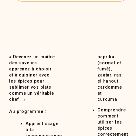
« Devenez un maître
paprika
des saveurs :
(normal et
apprenez à choisir
fumé),
et à cuisiner avec
zaatar, ras
les épices pour
el hanout,
sublimer vos plats
cardomme
comme un véritable
et
chef ! »
curcuma
Comprendre
Au programme :
comment
utiliser les
Apprentissage
épices
à la
correctement
reconnaissance