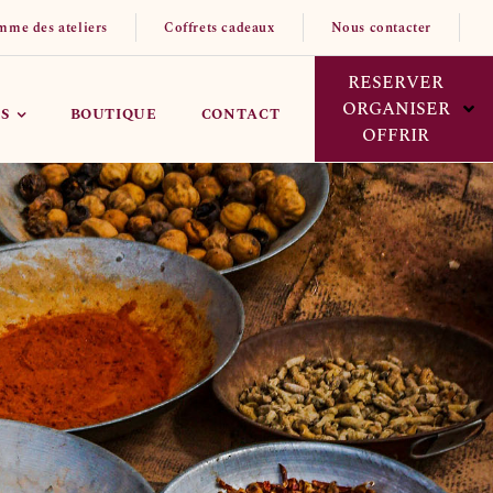
mme des ateliers
Coffrets cadeaux
Nous contacter
RESERVER
ORGANISER
S
BOUTIQUE
CONTACT
OFFRIR