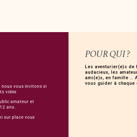
POUR QUI ?
Les aventurier(e)s de 
audacieux, les amateur
ami(e)s, en famille … 
vous guider à chaque 
 nous vous invitons si
ts vides
public amateur et
 12 ans.
ni sur place vous