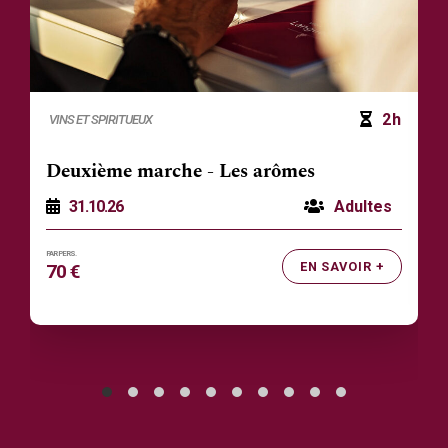
2h
VINS ET SPIRITUEUX
Deuxième marche - Les arômes
31.10.26
Adultes
EN SAVOIR +
70 €