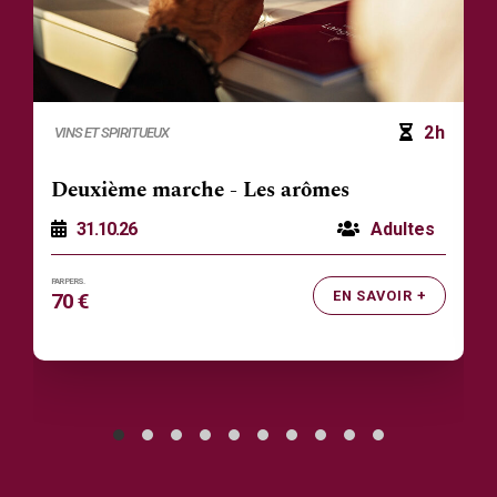
2h
VINS ET SPIRITUEUX
Deuxième marche - Les arômes
31.10.26
Adultes
EN SAVOIR +
70 €