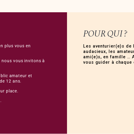
POUR QUI ?
en plus vous en
Les aventurier(e)s de 
audacieux, les amateur
ami(e)s, en famille … 
 nous vous invitons à
vous guider à chaque 
ublic amateur et
de 12 ans.
sur place.
.