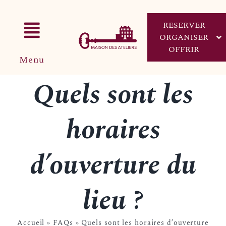
Passer
au
RESERVER
contenu
Toggle
ORGANISER
OFFRIR
Menu
Navigation
Accueil
Quels sont les
RÉSERVER UN ATELIER
L’univers de la Maison
horaires
Ateliers
ORGANISER MON ÉVÈNEMENT
d’ouverture du
Séminaires et Évènements
Boutique
lieu ?
OFFRIR UN BON CADEAU
Réserver un atelier
Accueil
»
FAQs
»
Quels sont les horaires d’ouverture