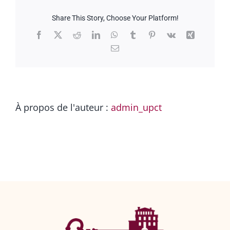
d’ouverture
du
lieu
Share This Story, Choose Your Platform!
?
Facebook
X
Reddit
LinkedIn
WhatsApp
Tumblr
Pinterest
Vk
Xing
Email
À propos de l'auteur :
admin_upct