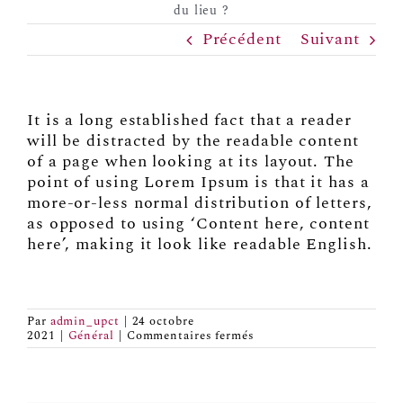
du lieu ?
Organiser un événement
NOUS CONTACTER
Précédent
Suivant
Offrir un bon cadeau
It is a long established fact that a reader
Nous contacter
will be distracted by the readable content
of a page when looking at its layout. The
point of using Lorem Ipsum is that it has a
more-or-less normal distribution of letters,
as opposed to using ‘Content here, content
here’, making it look like readable English.
Par
admin_upct
|
24 octobre
sur
2021
|
Général
|
Commentaires fermés
Quels
sont
les
horaires