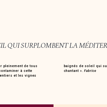
LEIL QUI SURPLOMBENT LA MÉDITE
ter pleinement de tous
née, avec cet accent
contaminer à cette
chantant ».
Fabrice
ntiers et les vignes