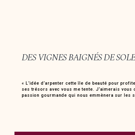
DES VIGNES BAIGNÉS DE SO
« L’idée d’arpenter cette île de beauté pour profi
baignés de soleil qui surplombent la Méditerra
ses trésors avec vous me tente. J’aimerais vous 
passion gourmande qui nous emmènera sur les se