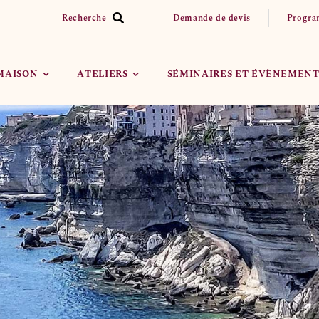
Recherche
Demande de devis
Progra
 MAISON
ATELIERS
SÉMINAIRES ET ÉVÈNEMENT
Réserver un Atelier
Organiser mon évènement