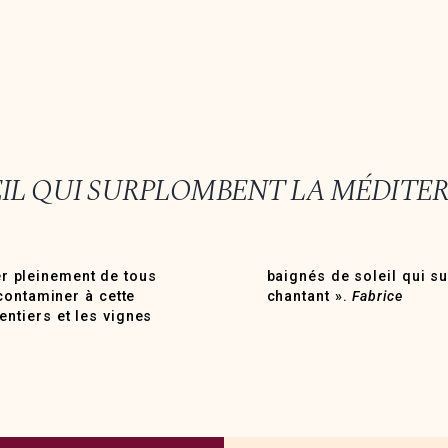
LEIL QUI SURPLOMBENT LA MÉDITE
ter pleinement de tous
née, avec cet accent
contaminer à cette
chantant ».
Fabrice
ntiers et les vignes