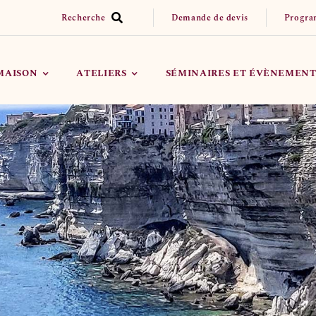
Recherche
Demande de devis
Progra
 MAISON
ATELIERS
SÉMINAIRES ET ÉVÈNEMENT
Réserver un Atelier
Organiser mon évènement