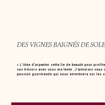
DES VIGNES BAIGNÉS DE SO
« L’idée d’arpenter cette île de beauté pour profi
baignés de soleil qui surplombent la Méditerra
ses trésors avec vous me tente. J’aimerais vous 
passion gourmande qui nous emmènera sur les se